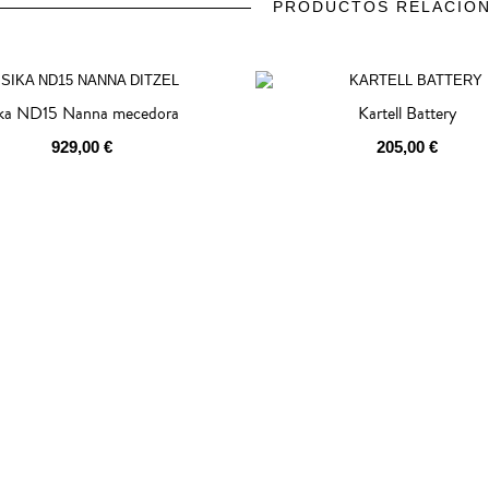
PRODUCTOS RELACIO
prev
next
ika ND15 Nanna mecedora
Kartell Battery
929,00 €
205,00 €
GOTADO
AGOTADO