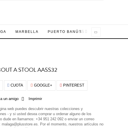
ES
AGA
MARBELLA
PUERTO BANÚS
BOUT A STOOL AASS32
CUOTA
GOOGLE+
PINTEREST
 a un amigo
Imprimir
gina web puedes descubrir nuestras colecciones y
nes - y si usted desea comprar u ordenar alguno de los
no dude en llamarnos: +34 951 242 092 o enviar un correo
o: malaga@plusstore.es. Por el momento, nuestros artículos no