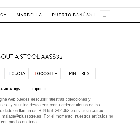
ES
AGA
MARBELLA
PUERTO BANÚS
BOUT A STOOL AASS32
CUOTA
GOOGLE+
PINTEREST
 a un amigo
Imprimir
gina web puedes descubrir nuestras colecciones y
nes - y si usted desea comprar u ordenar alguno de los
no dude en llamarnos: +34 951 242 092 o enviar un correo
o: malaga@plusstore.es. Por el momento, nuestros artículos no
 comprados en línea.