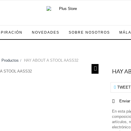
SPIRACIÓN
NOVEDADES
SOBRE NOSOTROS
MÁL
Productos
>
HAY ABOUT A STOOL AASS32
HAY A
TWEET
Enviar
En esta pá
composicio
artículos, 
electrónic