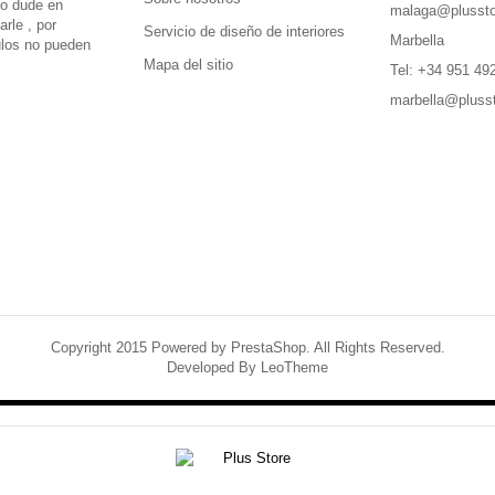
no dude en
malaga@plussto
rle , por
Servicio de diseño de interiores
Marbella
culos no pueden
Mapa del sitio
Tel: +34 951 49
marbella@pluss
Copyright 2015 Powered by PrestaShop. All Rights Reserved.
Developed By
LeoTheme