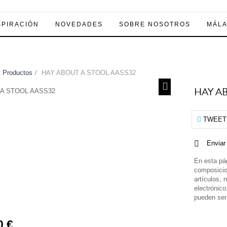
SPIRACIÓN
NOVEDADES
SOBRE NOSOTROS
MÁL
Productos
>
HAY ABOUT A STOOL AASS32
HAY A
TWEET
Enviar
En esta pá
composicio
artículos, 
electrónic
pueden ser
0 €