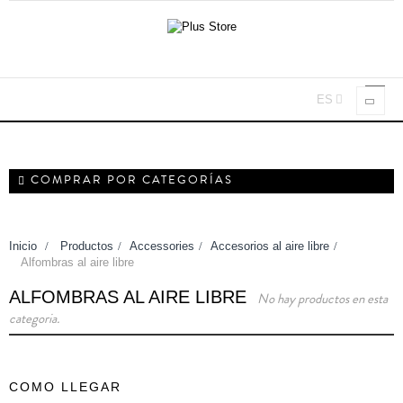
ES
Nave
Toggl
COMPRAR POR CATEGORÍAS
Inicio
>
Productos
>
Accessories
>
Accesorios al aire libre
>
Alfombras al aire libre
ALFOMBRAS AL AIRE LIBRE
No hay productos en esta
categoria.
COMO LLEGAR