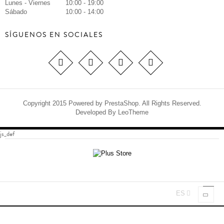
Lunes - Viernes
10:00 - 19:00
Sábado
10:00 - 14:00
SÍGUENOS EN SOCIALES
Copyright 2015 Powered by PrestaShop. All Rights Reserved.
Developed By
LeoTheme
js_def
ES
Nave
Toggl