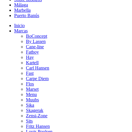
Málaga
Marbella
Puerto Banús
Inicio
Marcas
BoConcept
By Lassen
Cane-line
Fatboy
Hay
Kartell
Carl Hansen
Fast
Carpe Diem
Flos
Marset
Menu
Muubs
Sika
Skagerak
Zensi-Zone
Sits
Fritz Hansen
Louis Poulsen