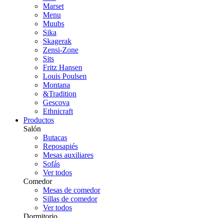
Marset
Menu
Muubs
Sika
Skagerak
Zensi-Zone
Sits
Fritz Hansen
Louis Poulsen
Montana
&Tradition
Gescova
Ethnicraft
Productos
Salón
Butacas
Reposapiés
Mesas auxiliares
Sofás
Ver todos
Comedor
Mesas de comedor
Sillas de comedor
Ver todos
Dormitorio