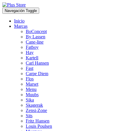
Navegación Toggle
Inicio
Marcas
BoConcept
By Lassen
Cane-line
Fatboy
Hay
Kartell
Carl Hansen
Fast
Carpe Diem
Flos
Marset
Menu
Muubs
Sika
Skagerak
Zensi-Zone
Sits
Fritz Hansen
Louis Poulsen