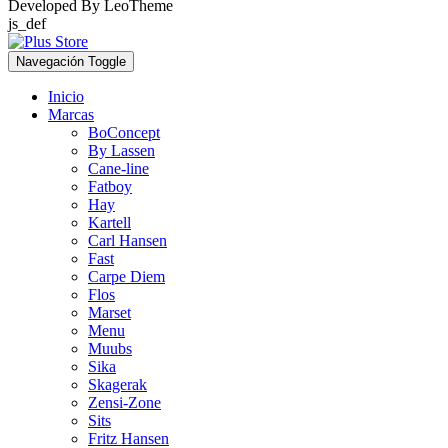
Developed By
LeoTheme
js_def
Navegación Toggle
Inicio
Marcas
BoConcept
By Lassen
Cane-line
Fatboy
Hay
Kartell
Carl Hansen
Fast
Carpe Diem
Flos
Marset
Menu
Muubs
Sika
Skagerak
Zensi-Zone
Sits
Fritz Hansen