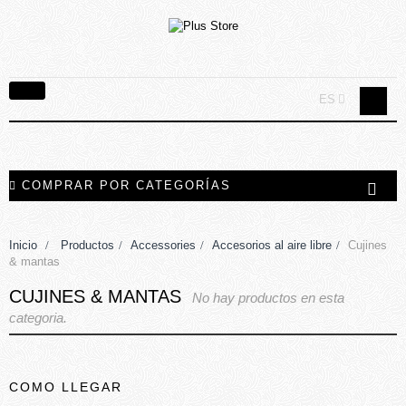
Navegación
ES
Toggle
COMPRAR POR CATEGORÍAS
Inicio
>
Productos
>
Accessories
>
Accesorios al aire libre
>
Cujines
& mantas
CUJINES & MANTAS
No hay productos en esta
categoria.
COMO LLEGAR