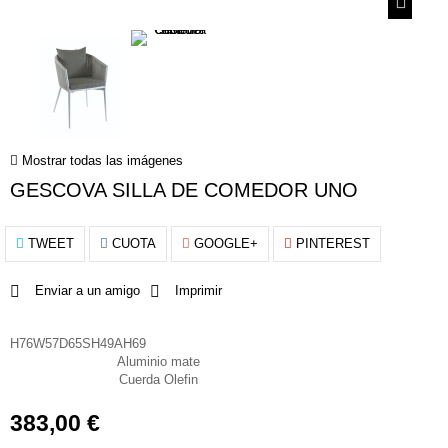
Mostrar todas las imágenes
GESCOVA SILLA DE COMEDOR UNO
TWEET
CUOTA
GOOGLE+
PINTEREST
Enviar a un amigo
Imprimir
Dimensiones
H76W57D65SH49AH69
Aluminio mate
Material estructura
Cuerda Olefin
Material de asiento
383,00 €