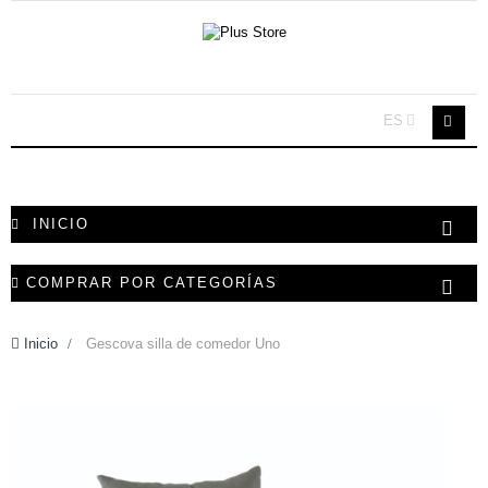
ES
INICIO
COMPRAR POR CATEGORÍAS
Inicio
>
Gescova silla de comedor Uno