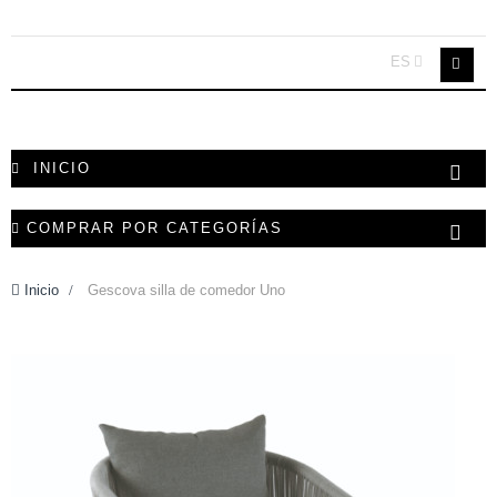
ES
INICIO
COMPRAR POR CATEGORÍAS
Inicio
>
Gescova silla de comedor Uno