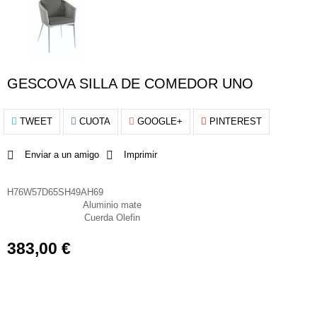
GESCOVA SILLA DE COMEDOR UNO
TWEET
CUOTA
GOOGLE+
PINTEREST
Enviar a un amigo
Imprimir
Dimensiones
H76W57D65SH49AH69
Aluminio mate
Material estructura
Cuerda Olefin
Material de asiento
383,00 €