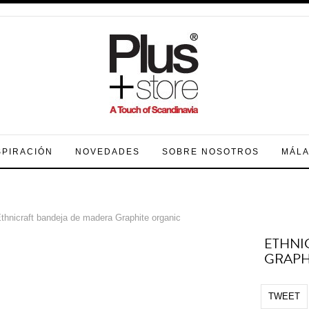
SPIRACIÓN
NOVEDADES
SOBRE NOSOTROS
MÁL
thnicraft bandeja de madera Graphite organic
ETHNI
GRAPH
TWEET