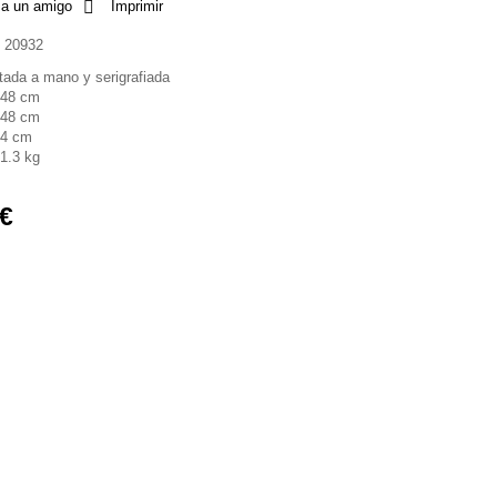
 a un amigo
Imprimir
20932
tada a mano y serigrafiada
48 cm
48 cm
4 cm
1.3 kg
 €