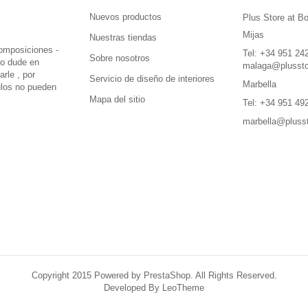
Nuevos productos
Plus Store at B
Mijas
Nuestras tiendas
omposiciones -
Tel: +34 951 24
Sobre nosotros
no dude en
malaga@plussto
rle , por
Servicio de diseño de interiores
Marbella
culos no pueden
Mapa del sitio
Tel: +34 951 49
marbella@pluss
Copyright 2015 Powered by PrestaShop. All Rights Reserved.
Developed By
LeoTheme