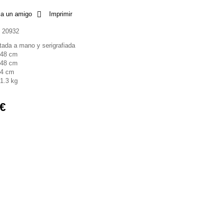
 a un amigo
Imprimir
20932
tada a mano y serigrafiada
48 cm
48 cm
4 cm
1.3 kg
 €