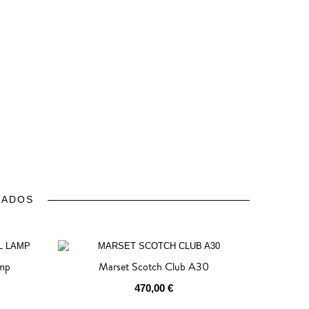
NADOS
amp
Marset Scotch Club A30
470,00 €
AGOTADO