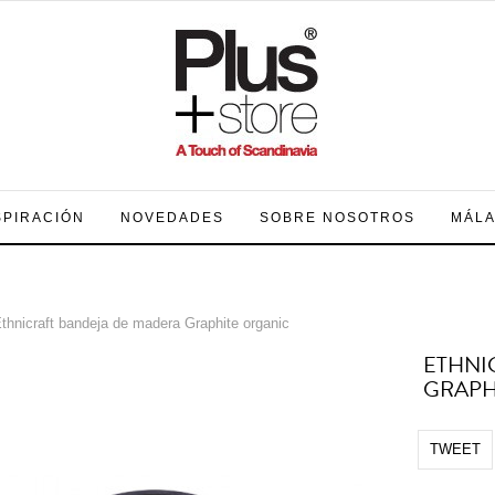
SPIRACIÓN
NOVEDADES
SOBRE NOSOTROS
MÁL
thnicraft bandeja de madera Graphite organic
ETHNI
GRAPH
TWEET