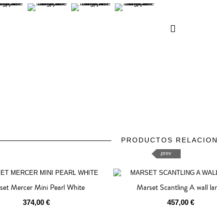
PRODUCTOS RELACIO
prev
next
set Mercer Mini Pearl White
Marset Scantling A wall l
374,00 €
457,00 €
OTADO
AGOTADO