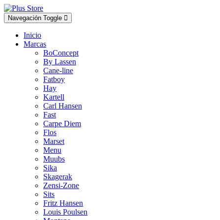
Navegación Toggle
Inicio
Marcas
BoConcept
By Lassen
Cane-line
Fatboy
Hay
Kartell
Carl Hansen
Fast
Carpe Diem
Flos
Marset
Menu
Muubs
Sika
Skagerak
Zensi-Zone
Sits
Fritz Hansen
Louis Poulsen