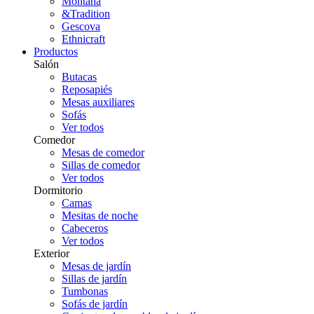
Montana
&Tradition
Gescova
Ethnicraft
Productos
Salón
Butacas
Reposapiés
Mesas auxiliares
Sofás
Ver todos
Comedor
Mesas de comedor
Sillas de comedor
Ver todos
Dormitorio
Camas
Mesitas de noche
Cabeceros
Ver todos
Exterior
Mesas de jardín
Sillas de jardín
Tumbonas
Sofás de jardín