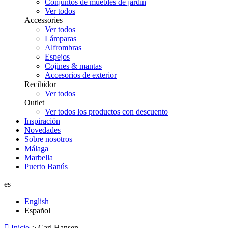
Conjuntos de muebles de jardín
Ver todos
Accessories
Ver todos
Lámparas
Alfrombras
Espejos
Cojines & mantas
Accesorios de exterior
Recibidor
Ver todos
Outlet
Ver todos los productos con descuento
Inspiración
Novedades
Sobre nosotros
Málaga
Marbella
Puerto Banús
es
English
Español
Inicio
>
Carl Hansen